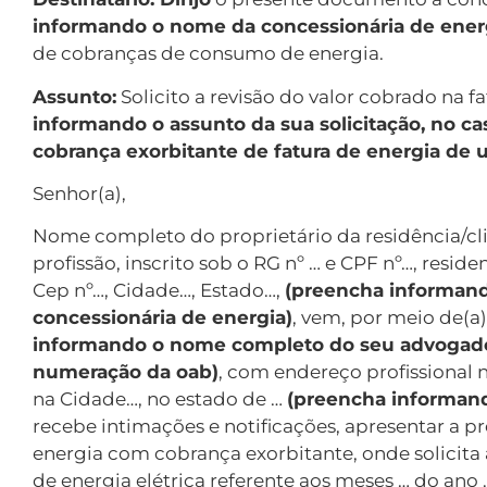
informando o nome da concessionária de ener
de cobranças de consumo de energia.
Assunto:
Solicito a revisão do valor cobrado na fa
informando o assunto da sua solicitação, no 
cobrança exorbitante de fatura de energia de 
Senhor(a),
Nome completo do proprietário da residência/clie
profissão, inscrito sob o RG nº … e CPF nº…, resid
Cep nº…, Cidade…, Estado…,
(preencha informand
concessionária de energia)
, vem, por meio de(a
informando o nome completo do seu advogad
numeração da oab)
, com endereço profissional n
na Cidade…, no estado de …
(preencha informan
recebe intimações e notificações, apresentar a p
energia com cobrança exorbitante, onde solicita 
de energia elétrica referente aos meses … do ano 