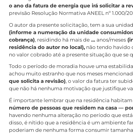
o ano da fatura de energia que irá solicitar a r
previsão Resolução Normativa ANEEL nº 1.000/20
O autor da presente solicitação, tem a sua uni
(informe a numeração da unidade consumidora,
cobrança)
, residindo há mais de
…
anos/meses
(i
residência do autor no local),
não tendo havido q
no valor cobrado até a presente situação que se 
Todo o período de moradia houve uma estabilidad
achou muito estranho que nos meses menciona
que solicita a revisão)
, o valor da fatura ter sub
que não há nenhuma motivação que justifique val
É importante lembrar que na residência habita
número de pessoas que residem na casa — por
havendo nenhuma alteração no período que está p
disso, é nítido que a residência é um ambiente f
poderiam de nenhuma forma consumir tamanha