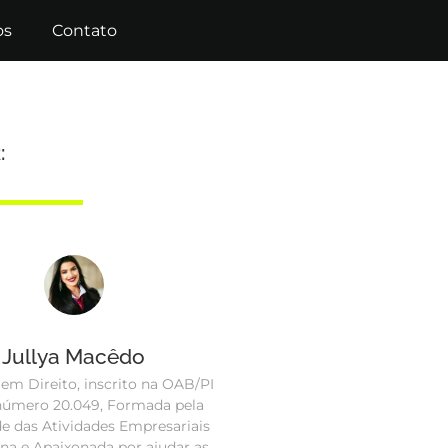
os
Contato
:
Jullya Macêdo
m Direito, inscrito na OAB/PI
úmero 20.049, Formada pela
e das Atividades Empresariais
ina e Apaixonada por ajudar as