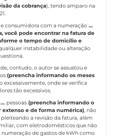
evisão da cobrança
), tendo amparo na
21.
dade consumidora com a numeração
…
 você pode encontrar na fatura de
nforme o tempo de domicílio e
ualquer instabilidade ou alteração
questiona.
e, contudo, o autor se assustou e
dos
(preencha informando os meses
ido excessivamente, onde se verifica
ores tão excessivos.
m
…
pessoas
(preencha informando o
 extenso e de forma numérica)
, não
leiteando a revisão da fatura, além
amiliar, com eletrodomésticos que não
 numeração de gastos de kWh como