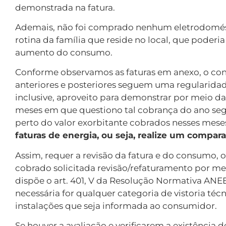
demonstrada na fatura.
Ademais, não foi comprado nenhum eletrodomést
rotina da família que reside no local, que poder
aumento do consumo.
Conforme observamos as faturas em anexo, o co
anteriores e posteriores seguem uma regularida
inclusive, aproveito para demonstrar por meio
meses em que questiono tal cobrança do ano s
perto do valor exorbitante cobrados nesses meses
faturas de energia, ou seja, realize um compara
Assim, requer a revisão da fatura e do consumo, ou
cobrado solicitada revisão/refaturamento por m
dispõe o art. 401, V da Resolução Normativa ANEEL 
necessária for qualquer categoria de vistoria té
instalações que seja informada ao consumidor.
Se houver a avaliação e verificarem a existência