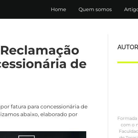
Home
Quem somos
Artig
e Reclamação
AUTOR
cessionária de
or fatura para concessionária de
lizamos abaixo, elaborado por
Formada e
com o n
Faculdad
de Teres