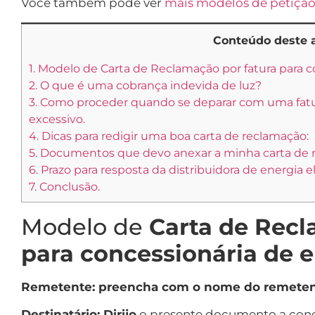
Você também pode ver
mais modelos de petição 
Conteúdo deste a
1.
Modelo de Carta de Reclamação por fatura para co
2.
O que é uma cobrança indevida de luz?
3.
Como proceder quando se deparar com uma fatu
excessivo.
4.
Dicas para redigir uma boa carta de reclamação:
5.
Documentos que devo anexar a minha carta de r
6.
Prazo para resposta da distribuidora de energia el
7.
Conclusão.
Modelo de
Carta de Recl
para concessionária de en
Remetente: preencha com o nome do remeten
Destinatário: Dirijo
o presente documento a conc