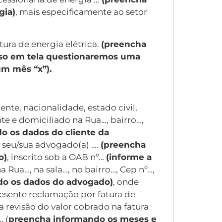
gia)
, mais especificamente ao setor
tura de energia elétrica.
(preencha
caso em tela questionaremos uma
um mês “x”).
nte, nacionalidade, estado civil,
ente e domiciliado na Rua…, bairro…,
o os dados do cliente da
) seu/sua advogado(a) ….
(preencha
o)
, inscrito sob a OAB nº…
(informe a
a Rua…, na sala…, no bairro…, Cep nº…,
do os dados do advogado)
, onde
resente reclamação por fatura de
a revisão do valor cobrado na fatura
… (
preencha informando os meses e