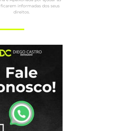
 ficarem informadas dos seus
direitos.