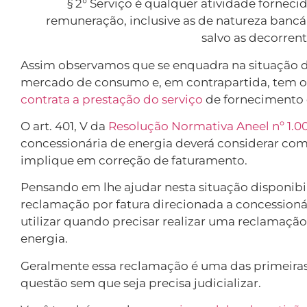
§ 2° Serviço é qualquer atividade fornec
remuneração, inclusive as de natureza bancária
salvo as decorrent
Assim observamos que se enquadra na situação d
mercado de consumo e, em contrapartida, tem 
contrata a prestação do serviço
de fornecimento d
O art. 401, V da
Resolução Normativa Aneel nº 1.0
concessionária de energia deverá considerar co
implique em correção de faturamento.
Pensando em lhe ajudar nesta situação disponi
reclamação por fatura direcionada a concessionár
utilizar quando precisar realizar uma reclamação
energia.
Geralmente essa reclamação é uma das primeiras a
questão sem que seja precisa judicializar.