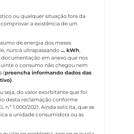
ico ou qualquer situação fora da
ia comprovar a existência de um
nsumo de energia dos meses
de, nunca ultrapassando
… kWh
,
 da documentação em anexo que nos
eguinte o consumo não chegou nem
 (
preencha informando dados das
tivo)
.
 seja, do valor exorbitante que foi
eio desta reclamação conforme
n.º 1.000/2021. Ainda solicita, que se
cnica a unidade consumidora ou as
 de qualquer problema, requer que seja